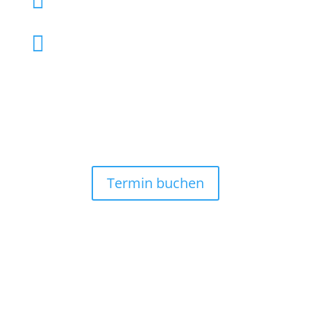


info@tierarzthh.de
Termin buchen