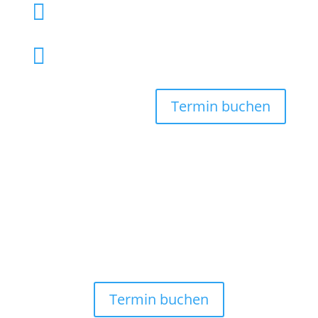

040 61 92 00

info@tierarzthh.de
Termin buchen
Termin buchen