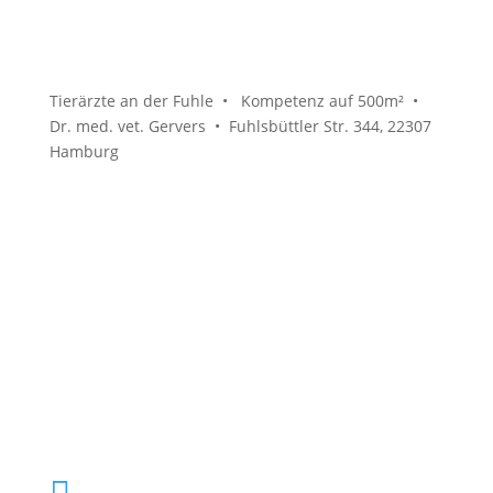
Tierärzte an der Fuhle • Kompetenz auf 500m² •
Dr. med. vet. Gervers • Fuhlsbüttler Str. 344, 22307
Hamburg
040 61 92 00
info@tierarzthh.de
040 61 92 00