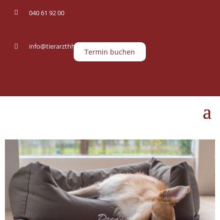
040 61 92 00

info@tierarzthh.de

Termin buchen