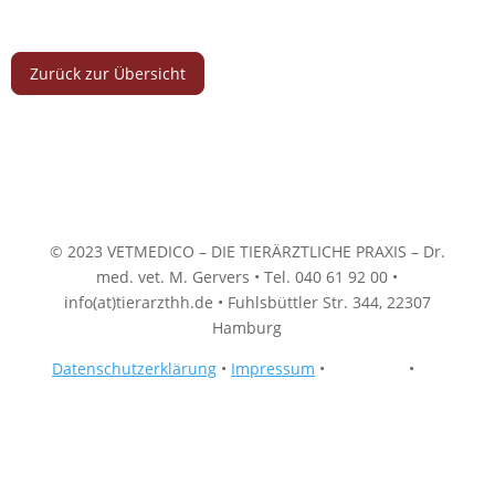
Zurück zur Übersicht
© 2023 VETMEDICO – DIE TIERÄRZTLICHE PRAXIS – Dr.
med. vet. M. Gervers • Tel. 040 61 92 00 •
info(at)tierarzthh.de • Fuhlsbüttler Str. 344, 22307
Hamburg
Datenschutzerklärung
•
Impressum
•
Instagram
•
Fac
ebook