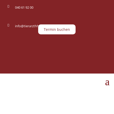

040 61 92 00

info@tierarzthh.de
Termin buchen