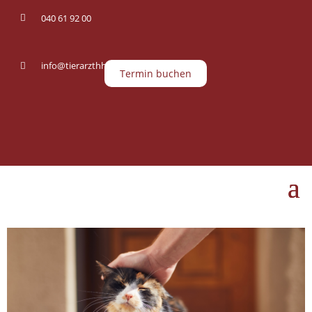
040 61 92 00

info@tierarzthh.de

Termin buchen