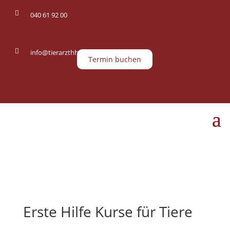

040 61 92 00

info@tierarzthh.de
Termin buchen
Erste Hilfe Kurse für Tiere