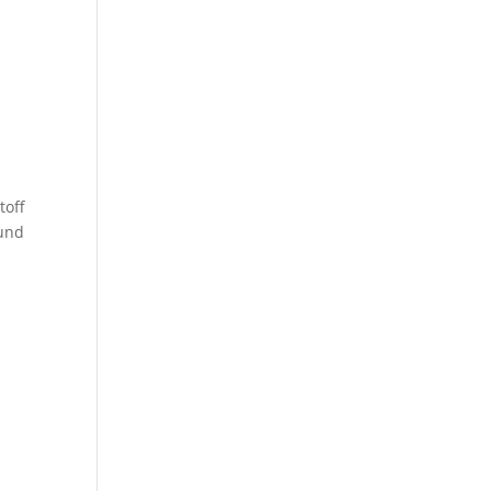
toff
 und