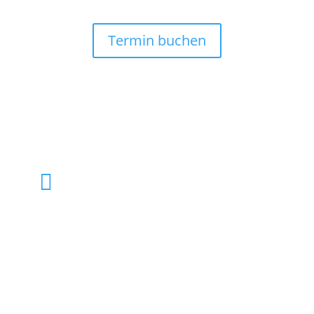
Termin buchen

info@tierarzthh.de