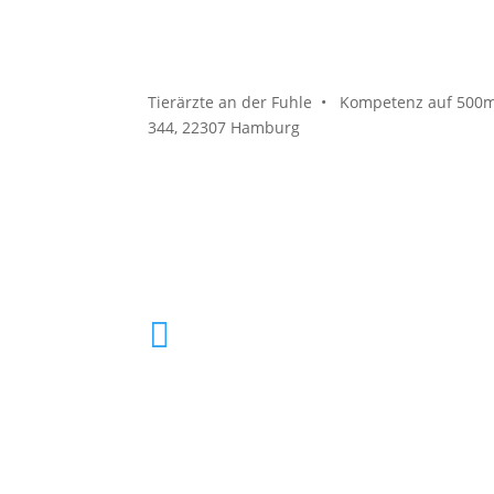
Tierärzte an der Fuhle • Kompetenz auf 500m²
344, 22307 Hamburg

040 61 92 00