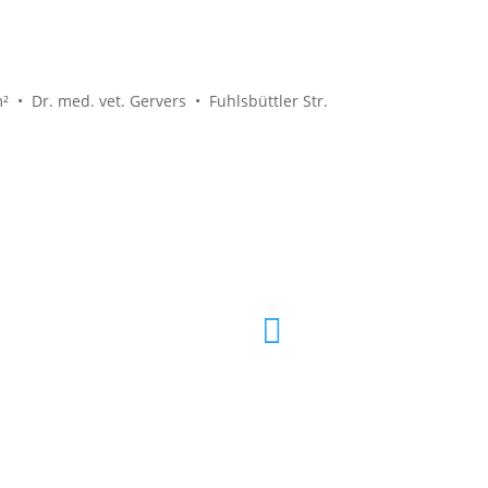
 • Dr. med. vet. Gervers • Fuhlsbüttler Str.
040 61 

info@tierarzthh.de