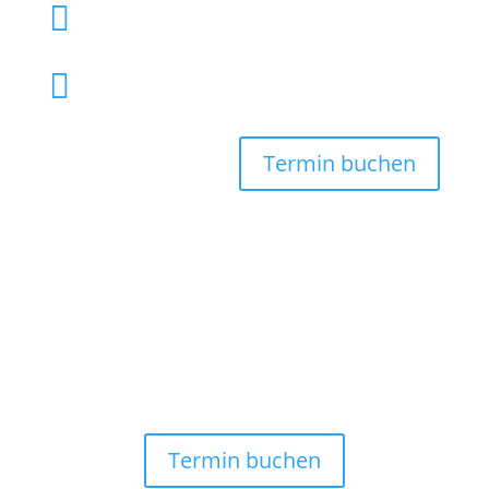

040 61 92 00

info@tierarzthh.de
Termin buchen
Termin buchen