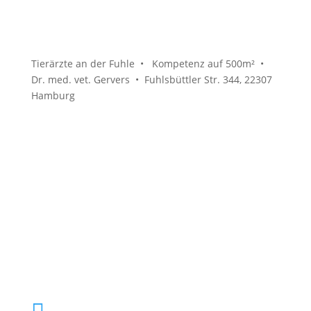
Tierärzte an der Fuhle • Kompetenz auf 500m² •
Dr. med. vet. Gervers • Fuhlsbüttler Str. 344, 22307
Hamburg
040 61 92 00
info@tierarzthh.de
040 61 92 00