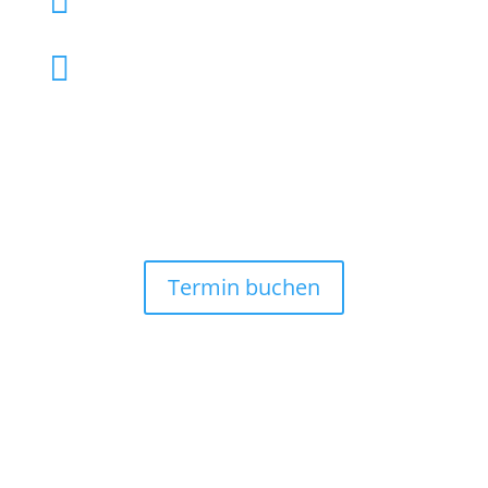


info@tierarzthh.de
Termin buchen