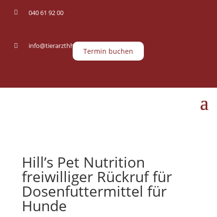
040 61 92 00

info@tierarzthh.de

Termin buchen
Hill’s Pet Nutrition
freiwilliger Rückruf für
Dosenfuttermittel für
Hunde