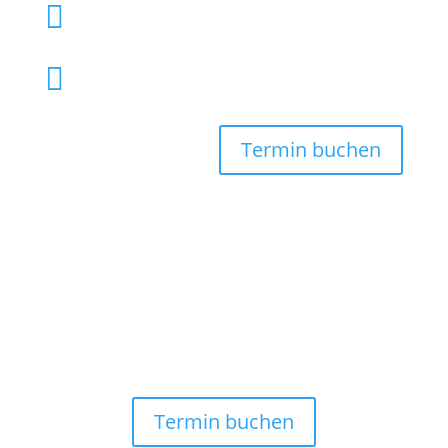

040 61 92 00

info@tierarzthh.de
Termin buchen
Termin buchen