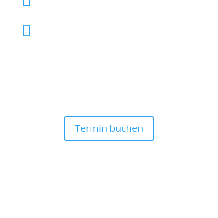


info@tierarzthh.de
Termin buchen