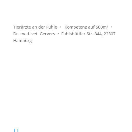
Tierärzte an der Fuhle • Kompetenz auf 500m² •
Dr. med. vet. Gervers • Fuhlsbüttler Str. 344, 22307
Hamburg
040 61 92 00
info@tierarzthh.de
040 61 92 00