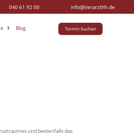
040 61 92 00
info@tierarzthh.de
ce
Blog
Termin buchen
Brustraumes und bestenfalls das