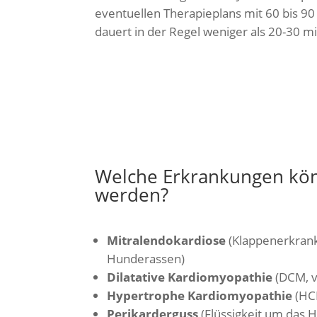
eventuellen Therapieplans mit 60 bis 90
dauert in der Regel weniger als 20-30 mi
Welche Erkrankungen kö
werden?
Mitralendokardiose
(Klappenerkranku
Hunderassen)
Dilatative Kardiomyopathie
(DCM, v
Hypertrophe Kardiomyopathie
(HCM
Perikarderguss
(Flüssigkeit um das H