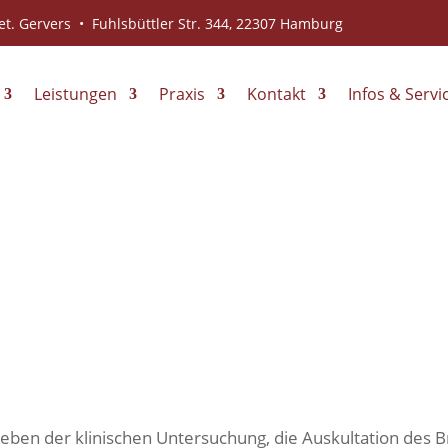
t. Gervers • Fuhlsbüttler Str. 344, 22307 Hamburg
Leistungen
Praxis
Kontakt
Infos & Servi
 neben der klinischen Untersuchung, die Auskultation des 