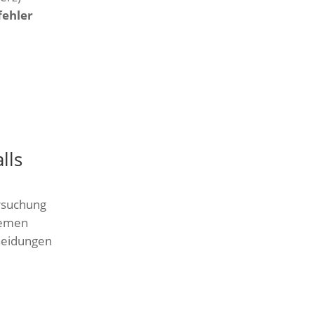
fehler
lls
ersuchung
lemen
cheidungen